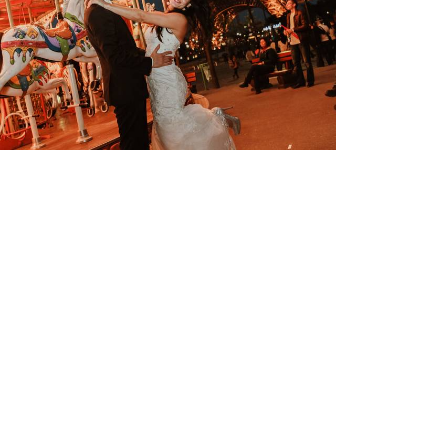
2051
0